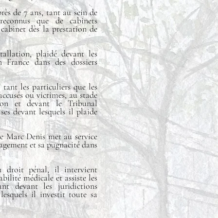
ès de 7 ans, tant au sein de
s reconnus que de cabinets
 cabinet dès la prestation de
allation, plaidé devant les
en France dans des dossiers
, tant les particuliers que les
accusés ou victimes, au stade
tion et devant le Tribunal
es devant lesquels il plaide
Me Marc Denis met au service
ngagement et sa pugnacité dans
 droit pénal, il intervient
bilité médicale et assiste les
ant devant les juridictions
lesquels il investit toute sa