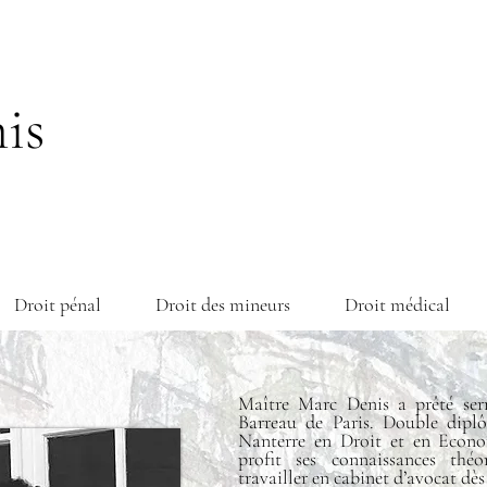
is
Droit pénal
Droit des mineurs
Droit médical
Maître Marc Denis a prêté se
Barreau de Paris. Double diplô
Nanterre en Droit et en Econo
profit ses connaissances th
travailler en cabinet d’avocat dès 