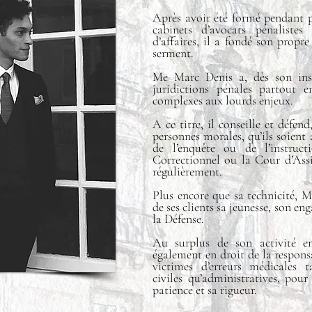
Après avoir été formé pendant pr
cabinets d’avocats pénaliste
d’affaires, il a fondé son propre
serment.
Me Marc Denis a, dès son inst
juridictions pénales partout 
complexes aux lourds enjeux.
A ce titre, il conseille et défend
personnes morales, qu’ils soient 
de l’enquête ou de l’instruc
Correctionnel ou la Cour d’Assis
régulièrement.
Plus encore que sa technicité, 
de ses clients sa jeunesse, son e
la Défense.
Au surplus de son activité en
également en droit de la responsa
victimes d’erreurs médicales t
civiles qu’administratives, pour 
patience et sa rigueur.